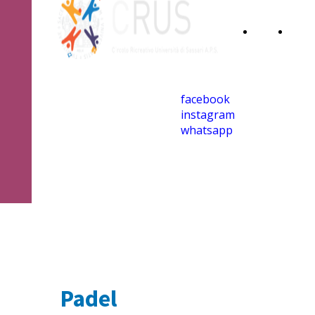
Home
Iscri
Page
al
facebook
CRU
instagram
whatsapp
Padel