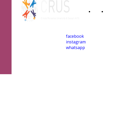
Home
Iscri
Page
al
facebook
CRU
instagram
whatsapp