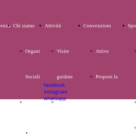
renza
Chi siamo
Attività
Convenzioni
Spo
Organi
Visite
Attive
Sociali
guidate
Proponi la
facebook
instagram
whatsapp
Storia
Gite ed
tua
escursioni
convenzione
CONVENZIONI SPORT-