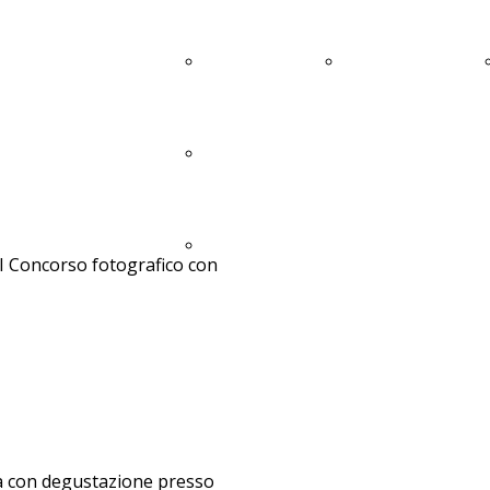
FITNESS
Teatro
Scadute
A.N.C.I.U.
Gallery
l VI Concorso fotografico con
ata con degustazione presso