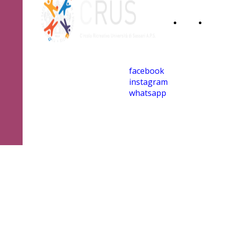
Home
Iscri
Page
al
facebook
CRU
instagram
whatsapp